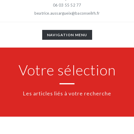
06 03 55 52 77
beatrice.aussargueix@baconseilrh.fr
TOGGLE
NAVIGATION MENU
NAVIGATION
Votre sélection
Les articles liés à votre recherche