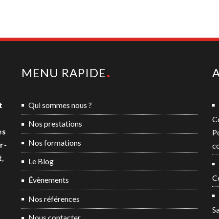
MENU RAPIDE
A
t
Qui sommes nous ?
C
Nos prestations
es
P
Nos formations
r-
co
t
,
Le Blog
Co
Évènements
Nos références
Sa
Nous contacter