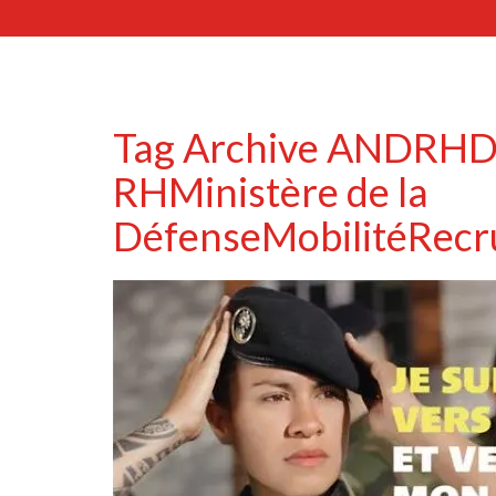
Tag Archive
ANDRH
D
RH
Ministère de la
Défense
Mobilité
Recr