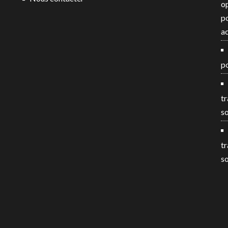
o
po
ac
po
tr
so
tr
so