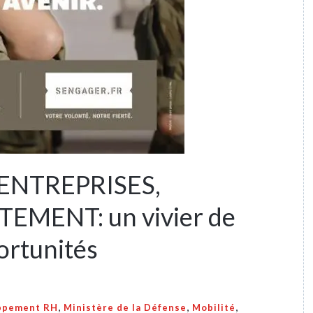
ENTREPRISES,
MENT: un vivier de
ortunités
,
,
,
ppement RH
Ministère de la Défense
Mobilité