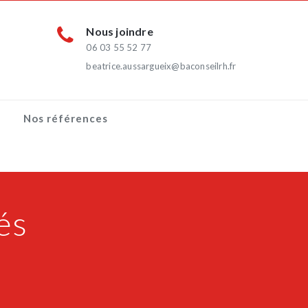
Nous joindre
06 03 55 52 77
beatrice.aussargueix@baconseilrh.fr
Nos références
és