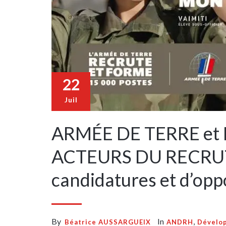
22
Juil
ARMÉE DE TERRE et 
ACTEURS DU RECRUTE
candidatures et d’opp
By
In
,
Béatrice AUSSARGUEIX
ANDRH
Dévelo