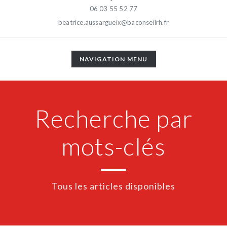
06 03 55 52 77
beatrice.aussargueix@baconseilrh.fr
TOGGLE
NAVIGATION MENU
NAVIGATION
Recherche par
mots-clés
Tous les articles disponibles