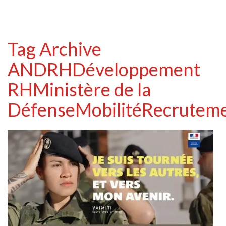
Tag Archive
ANDRH
Développement
RH
Ministère de la
Défense
Mobilité
Recrutem