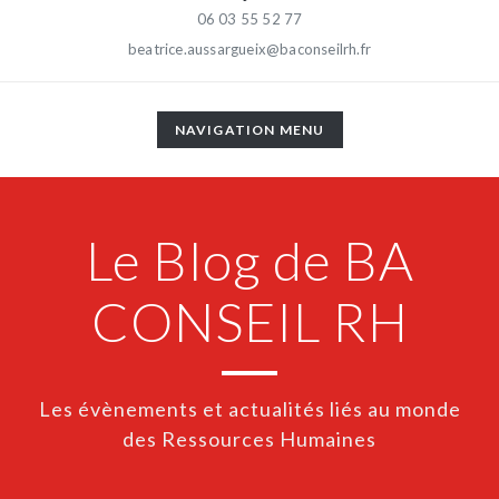
06 03 55 52 77
beatrice.aussargueix@baconseilrh.fr
TOGGLE
NAVIGATION MENU
NAVIGATION
Le Blog de BA
CONSEIL RH
Les évènements et actualités liés au monde
des Ressources Humaines