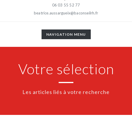
06 03 55 52 77
beatrice.aussargueix@baconseilrh.fr
TOGGLE
NAVIGATION MENU
NAVIGATION
Votre sélection
Les articles liés à votre recherche