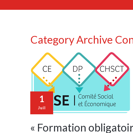
Category Archive Co
1
Juil
« Formation obligato