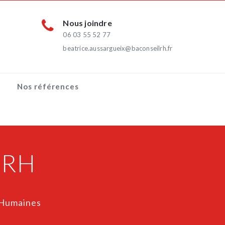
Nous joindre
06 03 55 52 77
beatrice.aussargueix@baconseilrh.fr
Nos références
 RH
 Humaines