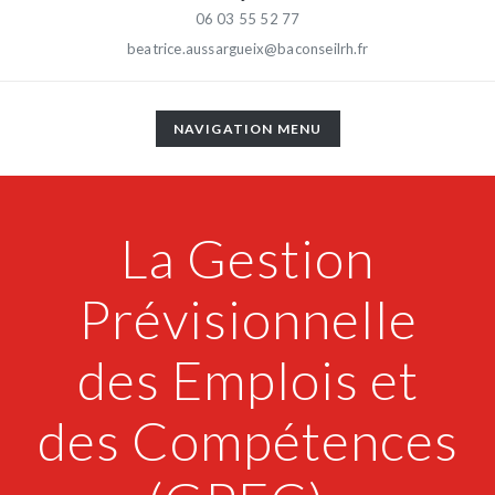
06 03 55 52 77
beatrice.aussargueix@baconseilrh.fr
TOGGLE
NAVIGATION MENU
NAVIGATION
La Gestion
Prévisionnelle
des Emplois et
des Compétences