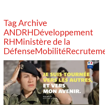
Tag Archive
ANDRH
Développement
RH
Ministère de la
Défense
Mobilité
Recrutem