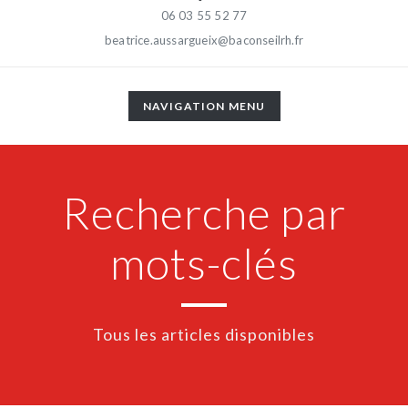
06 03 55 52 77
beatrice.aussargueix@baconseilrh.fr
TOGGLE
NAVIGATION MENU
NAVIGATION
Recherche par
mots-clés
Tous les articles disponibles