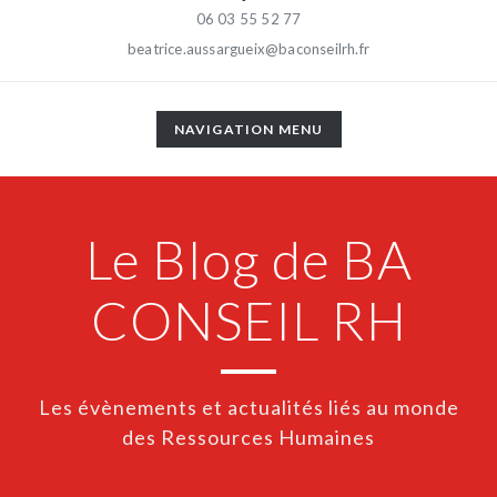
06 03 55 52 77
beatrice.aussargueix@baconseilrh.fr
TOGGLE
NAVIGATION MENU
NAVIGATION
Le Blog de BA
CONSEIL RH
Les évènements et actualités liés au monde
des Ressources Humaines