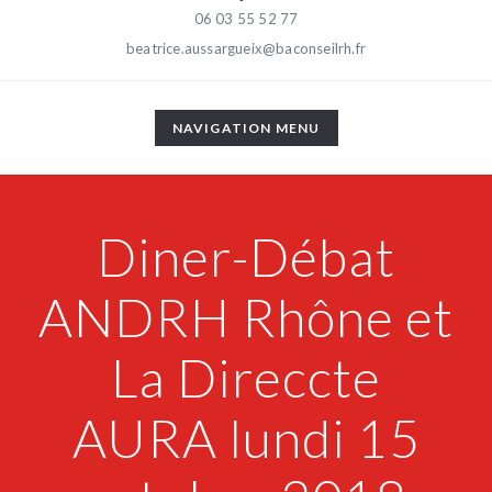
06 03 55 52 77
beatrice.aussargueix@baconseilrh.fr
TOGGLE
NAVIGATION MENU
NAVIGATION
Diner-Débat
ANDRH Rhône et
La Direccte
AURA lundi 15