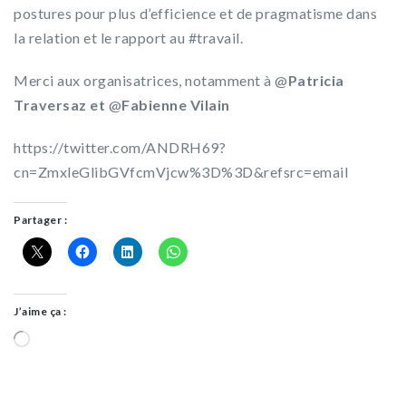
postures pour plus d’efficience et de pragmatisme dans
la relation et le rapport au #travail.
Merci aux organisatrices, notamment à @
Patricia
Traversaz et
@
Fabienne Vilain
https://twitter.com/ANDRH69?
cn=ZmxleGlibGVfcmVjcw%3D%3D&refsrc=email
Partager :
J’aime ça :
Chargement…